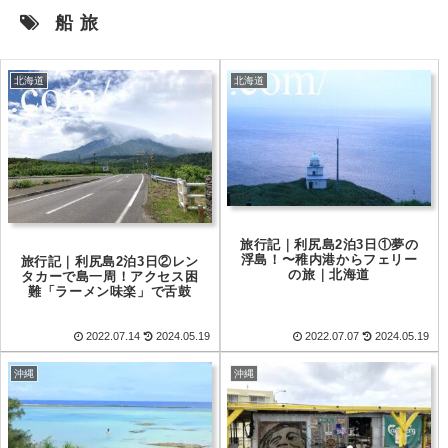
船旅
北海道
北海道
旅行記｜利尻島2泊3日①夢の
浮島！〜稚内港からフェリー
旅行記｜利尻島2泊3日②レン
の旅｜北海道
タカーで島一周！アクセス困
難「ラーメン味楽」で舌鼓
2022.07.14
2024.05.19
2022.07.07
2024.05.19
沖縄
沖縄