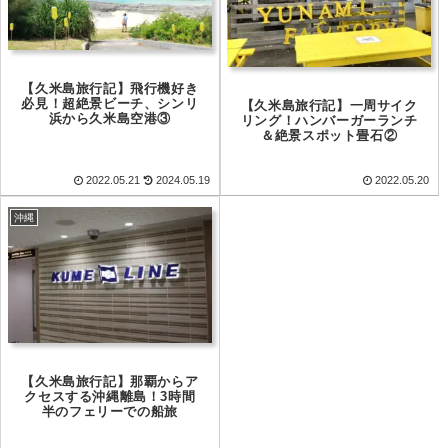
【久米島旅行記】飛行機好き
必見！超絶景ビーチ、シンリ
【久米島旅行記】一周サイク
浜から久米島空港③
リング！ハンバーガーランチ
＆絶景スポット畳石②
2022.05.21
2024.05.19
2022.05.20
沖縄
【久米島旅行記】那覇からア
クセスする沖縄離島！3時間
半のフェリーでの船旅