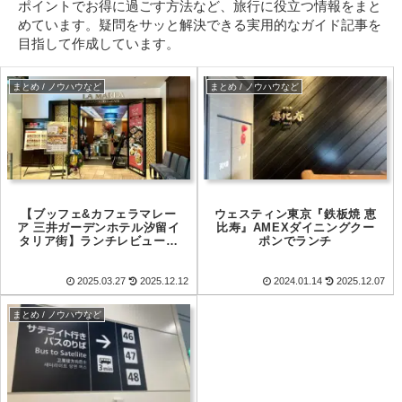
ポイントでお得に過ごす方法など、旅行に役立つ情報をまと
めています。疑問をサッと解決できる実用的なガイド記事を
目指して作成しています。
まとめ / ノウハウなど
まとめ / ノウハウなど
【ブッフェ&カフェラマレー
ウェスティン東京『鉄板焼 恵
ア 三井ガーデンホテル汐留イ
比寿』AMEXダイニングクー
タリア街】ランチレビュー｜
ポンでランチ
じゃらん期間限定ポイント
2025.03.27
2025.12.12
2024.01.14
2025.12.07
まとめ / ノウハウなど