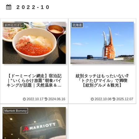
2022-10
ドーミーイン
北海道
【ドーミーイン網走】宿泊記
紋別タッチはもったいない⁉
｜“いくらかけ放題”朝食バイ
「トクたびマイル」で満喫
キングが話題｜天然温泉＆ア
【紋別グルメ＆観光】
イスでドミ活レビュー
2022.10.17
2024.06.16
2022.10.08
2025.12.07
Marriott Bonvoy