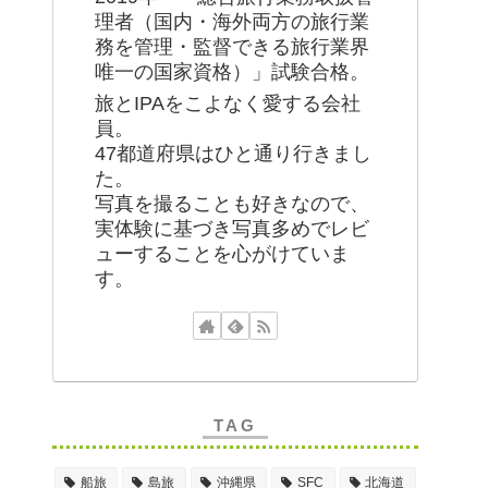
理者（国内・海外両方の旅行業
務を管理・監督できる旅行業界
唯一の国家資格）」試験合格。
旅とIPAをこよなく愛する会社
員。
47都道府県はひと通り行きまし
た。
写真を撮ることも好きなので、
実体験に基づき写真多めでレビ
ューすることを心がけていま
す。
TAG
船旅
島旅
沖縄県
SFC
北海道