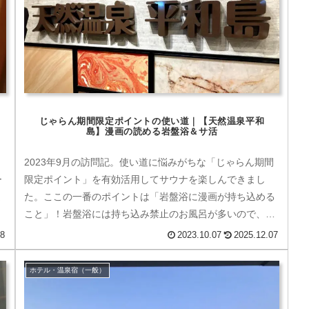
じゃらん期間限定ポイントの使い道｜【天然温泉平和
島】漫画の読める岩盤浴＆サ活
2023年9月の訪問記。使い道に悩みがちな「じゃらん期間
ー
限定ポイント」を有効活用してサウナを楽しんできまし
ま
た。ここの一番のポイントは「岩盤浴に漫画が持ち込める
こと」！岩盤浴には持ち込み禁止のお風呂が多いので、こ
れはかなり画期的。駅からも離れているせいかあまり混雑
08
2023.10.07
2025.12.07
していないので、漫画喫茶のつもりで最近は利用していま
す。
ホテル・温泉宿（一般）