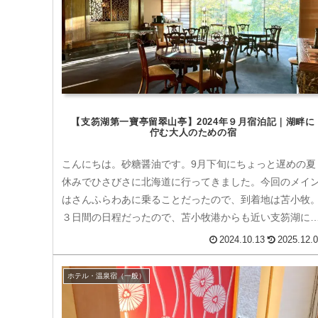
【支笏湖第一寶亭留翠山亭】2024年９月宿泊記｜湖畔に
佇む大人のための宿
こんにちは。砂糖醤油です。9月下旬にちょっと遅めの夏
休みでひさびさに北海道に行ってきました。今回のメイ
はさんふらわあに乗ることだったので、到着地は苫小牧
３日間の日程だったので、苫小牧港からも近い支笏湖に
まることにしました。そこで、前々...
2024.10.13
2025.12.
ホテル・温泉宿（一般）