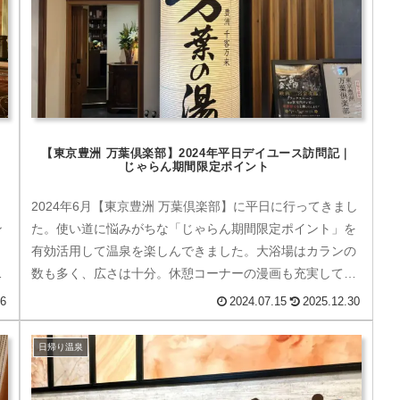
【東京豊洲 万葉倶楽部】2024年平日デイユース訪問記｜
じゃらん期間限定ポイント
2024年6月【東京豊洲 万葉倶楽部】に平日に行ってきまし
ン
た。使い道に悩みがちな「じゃらん期間限定ポイント」を
。
有効活用して温泉を楽しんできました。大浴場はカランの
泊
数も多く、広さは十分。休憩コーナーの漫画も充実してい
ます。何より素晴らしいのは足湯エリア。東京湾のウォー
06
2024.07.15
2025.12.30
ターフロントを360度一望出来ます。
日帰り温泉