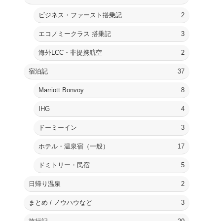
ビジネス・ファースト搭乗記
2
エコノミークラス 搭乗記
3
海外LCC・非提携航空
2
宿泊記
37
Marriott Bonvoy
8
IHG
4
ドーミーイン
3
ホテル・温泉宿（一般）
17
ドミトリー・民宿
5
日帰り温泉
2
まとめ / ノウハウなど
3