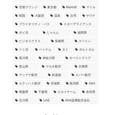
空港ラウンジ
東京都
Marriott
マイル
韓国
大阪府
温泉
台湾
サウナ
プライオリティ・パス
スターアライアンス
ポイ活
じゃらん
福岡県
ビジネスクラス
長崎県
スペイン
ドミ活
ベトナム
タイ
ポルトガル
香川県
神奈川県
オーストラリア
富山県
マカオ航空
兵庫県
アシアナ航空
鉄道旅
エバー航空
エティハド航空
宮城県
新潟県
ANA
青森県
千葉県
スカイチーム
奈良県
石川県
UAE
ANA提携航空会社