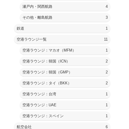
瀬戸内・関西航路
4
その他・離島航路
3
鉄道
1
空港ラウンジ一覧
11
空港ラウンジ：マカオ（MFM）
1
空港ラウンジ：韓国（ICN）
2
空港ラウンジ：韓国（GMP）
2
空港ラウンジ：タイ（BKK）
2
空港ラウンジ：台湾
1
空港ラウンジ：UAE
1
空港ラウンジ：スペイン
1
航空会社
6