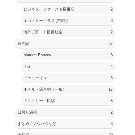
ビジネス・ファースト搭乗記
2
エコノミークラス 搭乗記
3
海外LCC・非提携航空
2
宿泊記
37
Marriott Bonvoy
8
IHG
4
ドーミーイン
3
ホテル・温泉宿（一般）
17
ドミトリー・民宿
5
日帰り温泉
2
まとめ / ノウハウなど
3