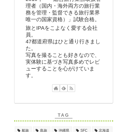
理者（国内・海外両方の旅行業
務を管理・監督できる旅行業界
唯一の国家資格）」試験合格。
旅とIPAをこよなく愛する会社
員。
47都道府県はひと通り行きまし
た。
写真を撮ることも好きなので、
実体験に基づき写真多めでレビ
ューすることを心がけていま
す。
TAG
船旅
島旅
沖縄県
SFC
北海道