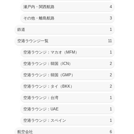
瀬戸内・関西航路
4
その他・離島航路
3
鉄道
1
空港ラウンジ一覧
11
空港ラウンジ：マカオ（MFM）
1
空港ラウンジ：韓国（ICN）
2
空港ラウンジ：韓国（GMP）
2
空港ラウンジ：タイ（BKK）
2
空港ラウンジ：台湾
1
空港ラウンジ：UAE
1
空港ラウンジ：スペイン
1
航空会社
6