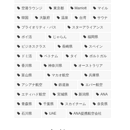
空港ラウンジ
東京都
Marriott
マイル
韓国
大阪府
温泉
台湾
サウナ
プライオリティ・パス
スターアライアンス
ポイ活
じゃらん
福岡県
ビジネスクラス
長崎県
スペイン
ドミ活
ベトナム
タイ
ポルトガル
香川県
神奈川県
オーストラリア
富山県
マカオ航空
兵庫県
アシアナ航空
鉄道旅
エバー航空
エティハド航空
宮城県
新潟県
ANA
青森県
千葉県
スカイチーム
奈良県
石川県
UAE
ANA提携航空会社