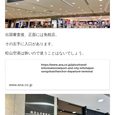
出国審査後、正面には免税店。
その左手に入口があります。
松山空港は狭いので迷うことはないでしょう。
https://www.ana.co.jp/ja/us/travel-
information/airport-and-city-info/taipei-
songshan/#anchor-departure-terminal
www.ana.co.jp