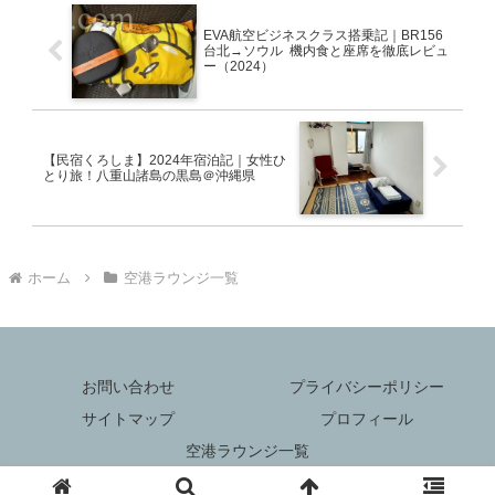
EVA航空ビジネスクラス搭乗記｜BR156
台北→ソウル 機内食と座席を徹底レビュ
ー（2024）
【民宿くろしま】2024年宿泊記｜女性ひ
とり旅！八重山諸島の黒島＠沖縄県
ホーム
空港ラウンジ一覧
お問い合わせ
プライバシーポリシー
サイトマップ
プロフィール
空港ラウンジ一覧
©️sugartravel2022 All Rights Reserved.