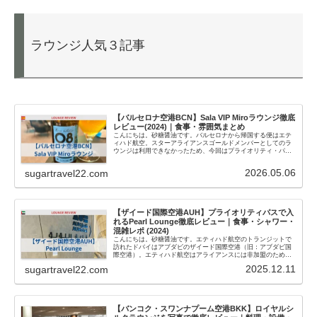
ラウンジ人気３記事
【バルセロナ空港BCN】Sala VIP Miroラウンジ徹底
レビュー(2024)｜食事・雰囲気まとめ
こんにちは。砂糖醤油です。バルセロナから帰国する便はエテ
ィハド航空。スターアライアンスゴールドメンバーとしてのラ
ウンジは利用できなかったため、今回はプライオリティ・パス
で使えるラウンジ『Sala VIP Miro』を利用してきました。
『Sa...
2026.05.06
sugartravel22.com
【ザイード国際空港AUH】プライオリティパスで入
れるPearl Lounge徹底レビュー｜食事・シャワー・
混雑レポ (2024)
こんにちは。砂糖醤油です。エティハド航空のトランジットで
訪れたドバイはアブダビのザイード国際空港（旧：アブダビ国
際空港）。エティハド航空はアライアンスには非加盟のため、
スターアライアンスゴールドメンバーとしてのラウンジは利用
2025.12.11
sugartravel22.com
できなかったので...
【バンコク・スワンナプーム空港BKK】ロイヤルシ