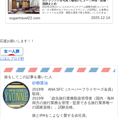
ルクラウンジを写真で徹底レビュー｜料理・設備・
混雑まとめ
2023年10月のバンコクのスワンナプーム国際空港Eコンコース
の『タイ航空のロイヤルシルクラウンジ』の訪問記。お食事は
ホットミールも充実、種類も豊富で味も美味しくいただきまし
た。シャワーもあるのでさっぱりとしてから飛行機に乗ること
2025.12.14
sugartravel22.com
も可能です。
応援お願いします！！
にほんブログ村
旅をしてこの記事を書いた人
砂糖醤油
2018年 ANA SFC（スーパーフライヤーズ会員）
取得。
2019年 「総合旅行業務取扱管理者（国内・海外
両方の旅行業務を管理・監督できる旅行業界唯一
の国家資格）」試験合格。
旅とIPAをこよなく愛する会社員。