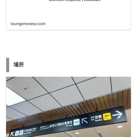
loungereview.com
場所