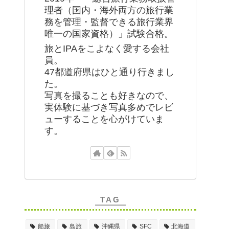
理者（国内・海外両方の旅行業
務を管理・監督できる旅行業界
唯一の国家資格）」試験合格。
旅とIPAをこよなく愛する会社
員。
47都道府県はひと通り行きまし
た。
写真を撮ることも好きなので、
実体験に基づき写真多めでレビ
ューすることを心がけていま
す。
TAG
船旅
島旅
沖縄県
SFC
北海道