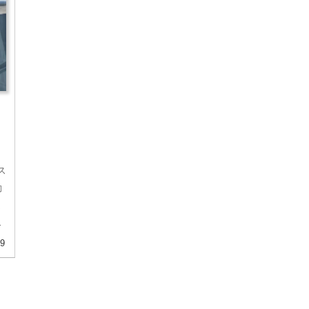
ス
動
ま
09