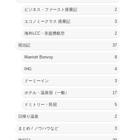
ビジネス・ファースト搭乗記
2
エコノミークラス 搭乗記
3
海外LCC・非提携航空
2
宿泊記
37
Marriott Bonvoy
8
IHG
4
ドーミーイン
3
ホテル・温泉宿（一般）
17
ドミトリー・民宿
5
日帰り温泉
2
まとめ / ノウハウなど
3