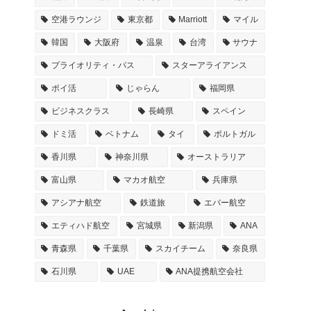
空港ラウンジ
東京都
Marriott
マイル
韓国
大阪府
温泉
台湾
サウナ
プライオリティ・パス
スターアライアンス
ポイ活
じゃらん
福岡県
ビジネスクラス
長崎県
スペイン
ドミ活
ベトナム
タイ
ポルトガル
香川県
神奈川県
オーストラリア
富山県
マカオ航空
兵庫県
アシアナ航空
鉄道旅
エバー航空
エティハド航空
宮城県
新潟県
ANA
青森県
千葉県
スカイチーム
奈良県
石川県
UAE
ANA提携航空会社