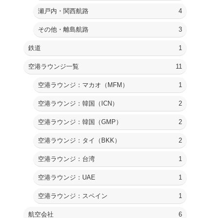
瀬戸内・関西航路
4
その他・離島航路
3
鉄道
1
空港ラウンジ一覧
11
空港ラウンジ：マカオ（MFM）
1
空港ラウンジ：韓国（ICN）
2
空港ラウンジ：韓国（GMP）
2
空港ラウンジ：タイ（BKK）
2
空港ラウンジ：台湾
1
空港ラウンジ：UAE
1
空港ラウンジ：スペイン
1
航空会社
6