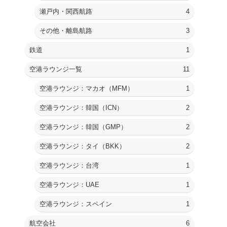
瀬戸内・関西航路
4
その他・離島航路
3
鉄道
1
空港ラウンジ一覧
11
空港ラウンジ：マカオ（MFM）
1
空港ラウンジ：韓国（ICN）
2
空港ラウンジ：韓国（GMP）
2
空港ラウンジ：タイ（BKK）
2
空港ラウンジ：台湾
1
空港ラウンジ：UAE
1
空港ラウンジ：スペイン
1
航空会社
6