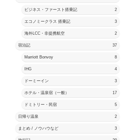
ビジネス・ファースト搭乗記
2
エコノミークラス 搭乗記
3
海外LCC・非提携航空
2
宿泊記
37
Marriott Bonvoy
8
IHG
4
ドーミーイン
3
ホテル・温泉宿（一般）
17
ドミトリー・民宿
5
日帰り温泉
2
まとめ / ノウハウなど
3