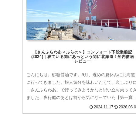
【さんふらわあ＜ふらの＞】コンフォート下段乗船記
(2024)｜寝ている間にあっという間に北海道！船内徹底
レビュー
こんにちは。砂糖醤油です。9月、遅めの夏休みに北海道
に行ってきました。旅人気分を味わいたくて、久しぶり
「さんふらわあ」で行ってみようかなと思い立ち乗って
ました。夜行船のあとは前から気になっていた【第一寶
留】に。船内泊からの大人向けのお...
2024.11.17
2026.06.