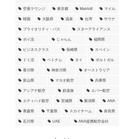
空港ラウンジ
東京都
Marriott
マイル
韓国
大阪府
温泉
台湾
サウナ
プライオリティ・パス
スターアライアンス
ポイ活
じゃらん
福岡県
ビジネスクラス
長崎県
スペイン
ドミ活
ベトナム
タイ
ポルトガル
香川県
神奈川県
オーストラリア
富山県
マカオ航空
兵庫県
アシアナ航空
鉄道旅
エバー航空
エティハド航空
宮城県
新潟県
ANA
青森県
千葉県
スカイチーム
奈良県
石川県
UAE
ANA提携航空会社