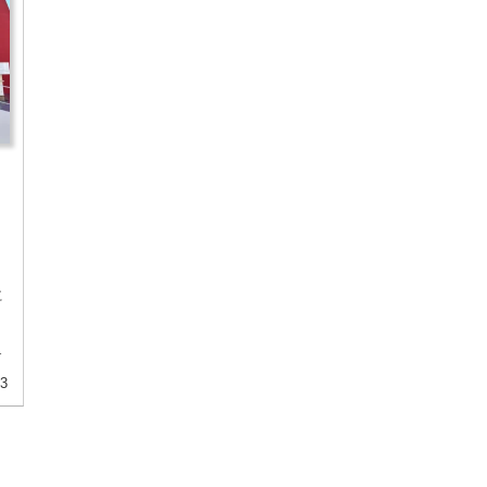
に
き
亭
03