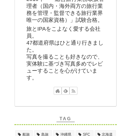
理者（国内・海外両方の旅行業
務を管理・監督できる旅行業界
唯一の国家資格）」試験合格。
旅とIPAをこよなく愛する会社
員。
47都道府県はひと通り行きまし
た。
写真を撮ることも好きなので、
実体験に基づき写真多めでレビ
ューすることを心がけていま
す。
TAG
船旅
島旅
沖縄県
SFC
北海道